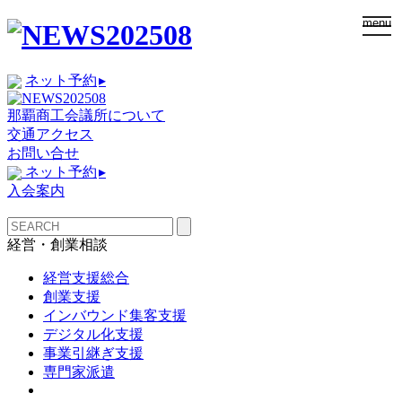
togg
menu
navi
ネット予約
▸
那覇商工会議所について
交通アクセス
お問い合せ
ネット予約
▸
入会案内
経営・創業相談
経営支援総合
創業支援
インバウンド集客支援
デジタル化支援
事業引継ぎ支援
専門家派遣