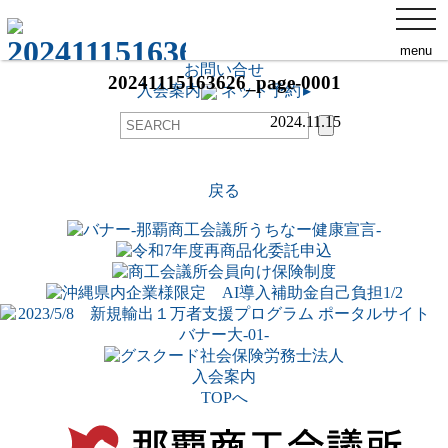
那覇商工会議所について
toggl
添付ファイル
navig
交通アクセス
menu
お問い合せ
ネット予約
▸
20241115163626_page-0001
入会案内
ネット予約
▸
2024.11.15
戻る
入会案内
TOPへ