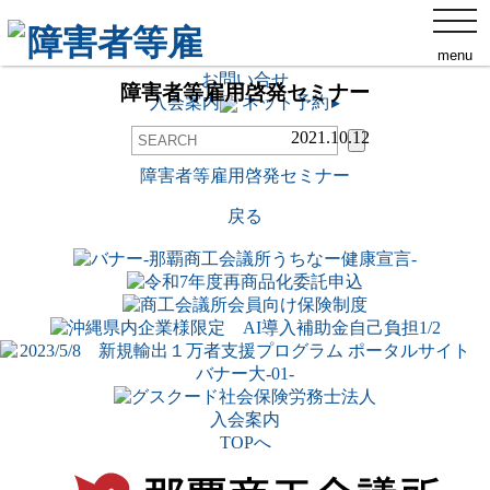
那覇商工会議所について
toggl
添付ファイル
navig
交通アクセス
menu
ネット予約
▸
お問い合せ
障害者等雇用啓発セミナー
入会案内
ネット予約
▸
2021.10.12
障害者等雇用啓発セミナー
戻る
入会案内
TOPへ