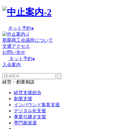
ネット予約
▸
那覇商工会議所について
交通アクセス
お問い合せ
ネット予約
▸
入会案内
経営・創業相談
経営支援総合
創業支援
インバウンド集客支援
デジタル化支援
事業引継ぎ支援
専門家派遣