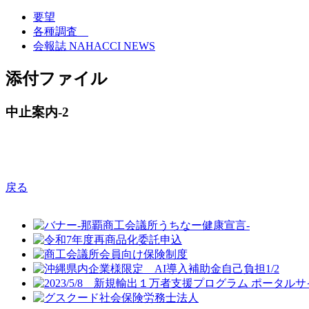
要望
各種調査
会報誌 NAHACCI NEWS
添付ファイル
中止案内-2
戻る