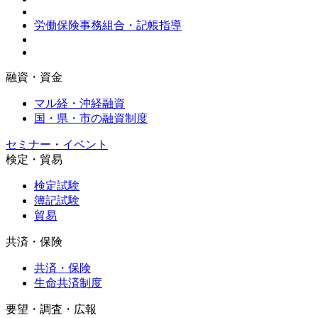
労働保険事務組合・記帳指導
融資・資金
マル経・沖経融資
国・県・市の融資制度
セミナー・イベント
検定・貿易
検定試験
簿記試験
貿易
共済・保険
共済・保険
生命共済制度
要望・調査・広報