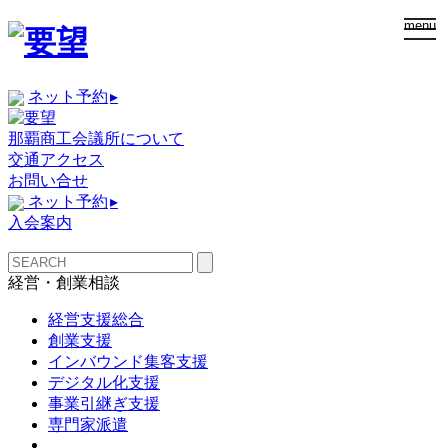
togg
menu
navi
ネット予約
▸
那覇商工会議所について
交通アクセス
お問い合せ
ネット予約
▸
入会案内
経営・創業相談
経営支援総合
創業支援
インバウンド集客支援
デジタル化支援
事業引継ぎ支援
専門家派遣