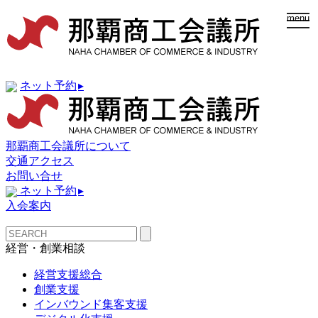
togg
menu
navi
ネット予約
▸
那覇商工会議所について
交通アクセス
お問い合せ
ネット予約
▸
入会案内
経営・創業相談
経営支援総合
創業支援
インバウンド集客支援