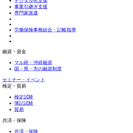
デジタル化支援
事業引継ぎ支援
専門家派遣
労働保険事務組合・記帳指導
融資・資金
マル経・沖経融資
国・県・市の融資制度
セミナー・イベント
検定・貿易
検定試験
簿記試験
貿易
共済・保険
共済・保険