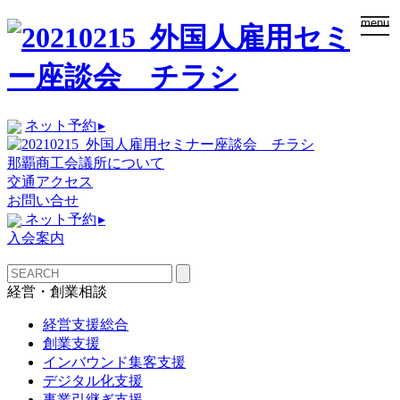
togg
menu
navi
ネット予約
▸
那覇商工会議所について
交通アクセス
お問い合せ
ネット予約
▸
入会案内
経営・創業相談
経営支援総合
創業支援
インバウンド集客支援
デジタル化支援
事業引継ぎ支援