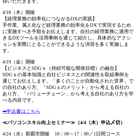
得いただきます。
4/18（木）開催
【経理業務の効率化につながるDXの実践】
手作業、属人化など経理業務の効率化をDXで実現するため
に実施すべき手順をお伝えします。自社の経理業務に適用で
きるDXツールを活用事例を通じて紹介し、具体的なアクシ
ョンを実際にとることができるような演習を多く実施しま
す。
4/19（金）開催
【ビジネスとSDGｓ（持続可能な開発目標）の融合】
SDGｓの基本知識と自社ビジネスとの関連性を取組事例を
通じてお伝えします。「多くのことが自動化された世界」で
の自社のあり方、「SDGｓのメリット」から考える自社の
あり方、「バリューチェーン」から考える自社のあり方を学
べる内容です。
➡申込書はこちら
≪パソコンスキル向上セミナー≫（4/4（木）申込〆切）
4/24（水）那覇市開催 10：00～17：00／1日間コース