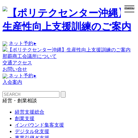
togg
menu
navi
ネット予約
▸
那覇商工会議所について
交通アクセス
お問い合せ
ネット予約
▸
入会案内
経営・創業相談
経営支援総合
創業支援
インバウンド集客支援
デジタル化支援
事業引継ぎ支援