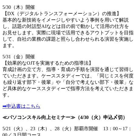
5/30（木）開催
【DX（デジタルトランスフォーメーション）の推進】
基本的な新技術をイメージしやすいよう事例を用いて解説
し、話題の対話型AIなどは目の前で動かして活用の仕方を
お見せします。実際に現場で活用できるアウトプットを目指
して、自社の業務の課題と照らし合わせられる演習を実施し
ます。
5/31（金）開催
【効果的なOJTを実施するための指導法】
育成計画の立て方、指導・育成の手順を演習を通じて習得し
ていただきます。ケーススタディーでは、「同じミスを何度
も繰り返す部下・後輩」や「自分で考えない部下・後輩」な
ど具体的なケーススタディーで指導方法を考えていただきま
す。
➡申込書はこちら
≪パソコンスキル向上セミナー≫（4/30（火）申込〆切）
5/21（火）、23（木）、28（火）那覇市開催 13：00～17：
00／３日間コース