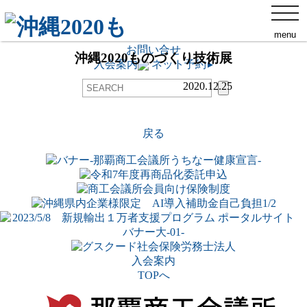
那覇商工会議所について
toggl
添付ファイル
navig
交通アクセス
menu
ネット予約
▸
お問い合せ
沖縄2020ものづくり技術展
入会案内
ネット予約
▸
2020.12.25
戻る
入会案内
TOPへ