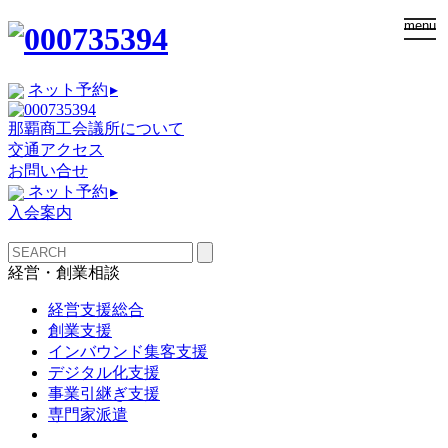
togg
menu
navi
ネット予約
▸
那覇商工会議所について
交通アクセス
お問い合せ
ネット予約
▸
入会案内
経営・創業相談
経営支援総合
創業支援
インバウンド集客支援
デジタル化支援
事業引継ぎ支援
専門家派遣