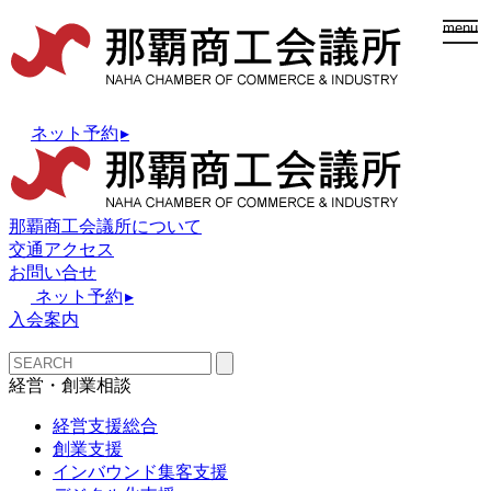
togg
menu
navi
ネット予約
▸
那覇商工会議所について
交通アクセス
お問い合せ
ネット予約
▸
入会案内
経営・創業相談
経営支援総合
創業支援
インバウンド集客支援