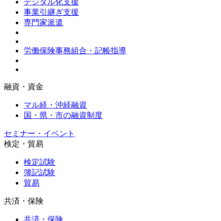
デジタル化支援
事業引継ぎ支援
専門家派遣
労働保険事務組合・記帳指導
融資・資金
マル経・沖経融資
国・県・市の融資制度
セミナー・イベント
検定・貿易
検定試験
簿記試験
貿易
共済・保険
共済・保険