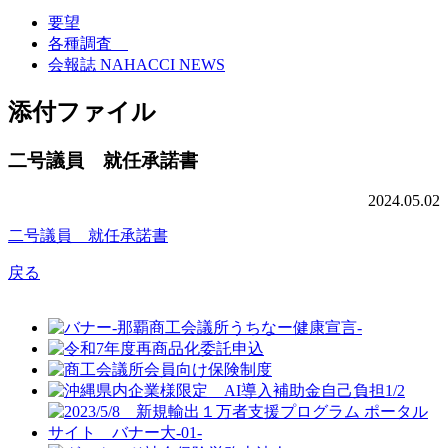
要望
各種調査
会報誌 NAHACCI NEWS
添付ファイル
二号議員 就任承諾書
2024.05.02
二号議員 就任承諾書
戻る