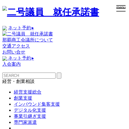
togg
menu
navi
ネット予約
▸
那覇商工会議所について
交通アクセス
お問い合せ
ネット予約
▸
入会案内
経営・創業相談
経営支援総合
創業支援
インバウンド集客支援
デジタル化支援
事業引継ぎ支援
専門家派遣