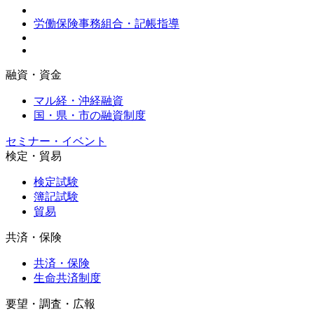
労働保険事務組合・記帳指導
融資・資金
マル経・沖経融資
国・県・市の融資制度
セミナー・イベント
検定・貿易
検定試験
簿記試験
貿易
共済・保険
共済・保険
生命共済制度
要望・調査・広報