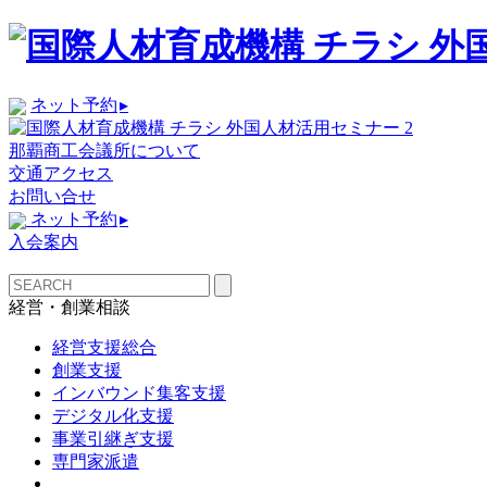
ネット予約
▸
那覇商工会議所について
交通アクセス
お問い合せ
ネット予約
▸
入会案内
経営・創業相談
経営支援総合
創業支援
インバウンド集客支援
デジタル化支援
事業引継ぎ支援
専門家派遣