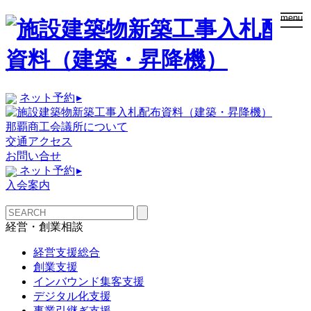
togg
menu
navi
ネット予約
▸
那覇商工会議所について
交通アクセス
お問い合せ
ネット予約
▸
入会案内
経営・創業相談
経営支援総合
創業支援
インバウンド集客支援
デジタル化支援
事業引継ぎ支援