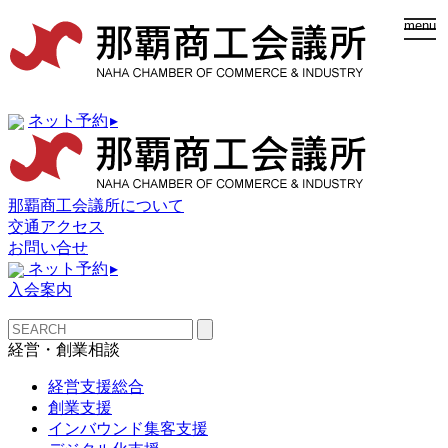
togg
menu
navi
ネット予約
▸
那覇商工会議所について
交通アクセス
お問い合せ
ネット予約
▸
入会案内
経営・創業相談
経営支援総合
創業支援
インバウンド集客支援