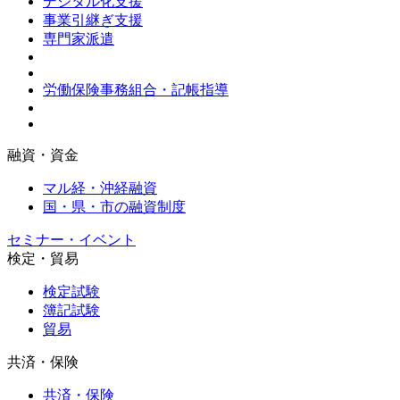
デジタル化支援
事業引継ぎ支援
専門家派遣
労働保険事務組合・記帳指導
融資・資金
マル経・沖経融資
国・県・市の融資制度
セミナー・イベント
検定・貿易
検定試験
簿記試験
貿易
共済・保険
共済・保険