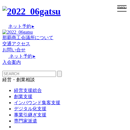
togg
menu
navi
ネット予約
▸
那覇商工会議所について
交通アクセス
お問い合せ
ネット予約
▸
入会案内
経営・創業相談
経営支援総合
創業支援
インバウンド集客支援
デジタル化支援
事業引継ぎ支援
専門家派遣