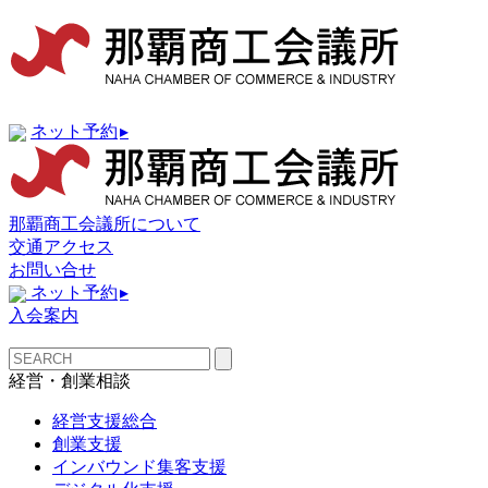
ネット予約
▸
那覇商工会議所について
交通アクセス
お問い合せ
ネット予約
▸
入会案内
経営・創業相談
経営支援総合
創業支援
インバウンド集客支援