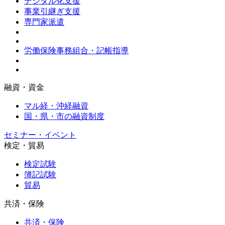
デジタル化支援
事業引継ぎ支援
専門家派遣
労働保険事務組合・記帳指導
融資・資金
マル経・沖経融資
国・県・市の融資制度
セミナー・イベント
検定・貿易
検定試験
簿記試験
貿易
共済・保険
共済・保険