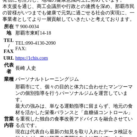
本支援を通じ、商工会議所や行政との連携を深め、那覇市民
の皆様がいつまでも健康で元気に過ごせる社会の実現に、一
事業者としてより一層貢献していきたいと考えております。
所在
〒900-0034
地
那覇市東町14-18
TEL
TEL:090-4130-2090
/
FAX:
FAX
URL
https://1chis.com
代表
長崎 人史
者
業種
パーソナルトレーニングジム
那覇市にて、個々の目的と体力に合わせたマンツーマ
ンの個別指導を行うパーソナルジムを運営していま
す。
最大の強みは、単なる運動指導に留まらず、地元の食
材を活かした栄養バランスと「血糖値コントロール」
営業
を重視した独自の食事改善アドバイスを融合させてい
内容
る点です。
現在は代表自ら最新の知見を取り入れたデータ検証を