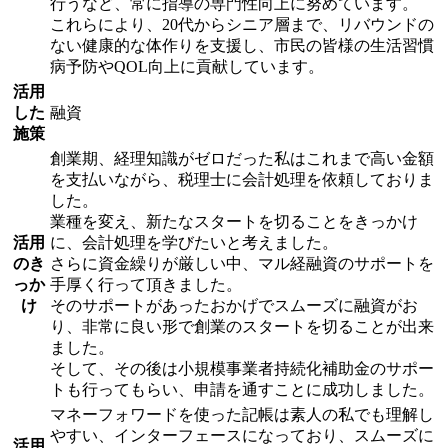
行うなど、常に指導の専門性向上に努めています。
これらにより、20代からシニア層まで、リバウンドの
ない健康的な体作りを支援し、市民の皆様の生活習慣
病予防やQOL向上に貢献しています。
活用
した
融資
施策
創業期、経理知識がゼロだった私はこれまで高い金額
を支払いながら、税理士に会計処理を依頼しておりま
した。
業種を変え、新たなスタートを切ることをきっかけ
活用
に、会計処理を学びたいと考えました。
のき
さらに資金繰りが厳しい中、マル経融資のサポートを
っか
手厚く行って頂きました。
け
そのサポートがあったおかげでスムーズに融資がお
り、非常に良い形で創業のスタートを切ることが出来
ました。
そして、その後は小規模事業者持続化補助金のサポー
トも行ってもらい、申請を通すことに成功しました。
マネーフォワードを使った記帳は素人の私でも理解し
やすい、インターフェースになっており、スムーズに
活用