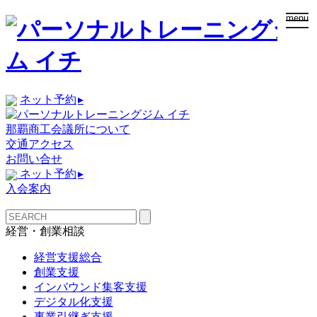
togg
menu
navi
ネット予約
▸
那覇商工会議所について
交通アクセス
お問い合せ
ネット予約
▸
入会案内
経営・創業相談
経営支援総合
創業支援
インバウンド集客支援
デジタル化支援
事業引継ぎ支援