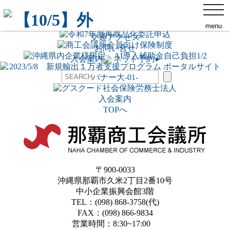
toggl
navig
那覇商工会議所について
menu
ネット予約
▸
交通アクセス
お問い合せ
入会案内
ネット予約
▸
入会案内
TOPへ
〒900-0033
沖縄県那覇市久米2丁目2番10号
中小企業振興会館3階
TEL：(098) 868-3758(代)
FAX：(098) 866-9834
営業時間：8:30~17:00