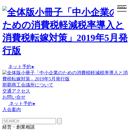
togg
menu
navi
ネット予約
▸
那覇商工会議所について
交通アクセス
お問い合せ
ネット予約
▸
入会案内
経営・創業相談