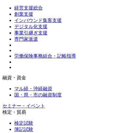
経営支援総合
創業支援
インバウンド集客支援
デジタル化支援
事業引継ぎ支援
専門家派遣
労働保険事務組合・記帳指導
融資・資金
マル経・沖経融資
国・県・市の融資制度
セミナー・イベント
検定・貿易
検定試験
簿記試験