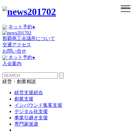
togg
menu
navi
ネット予約
▸
那覇商工会議所について
交通アクセス
お問い合せ
ネット予約
▸
入会案内
経営・創業相談
経営支援総合
創業支援
インバウンド集客支援
デジタル化支援
事業引継ぎ支援
専門家派遣