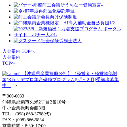
入会案内
TOPへ
入会案内
TOPへ
【沖縄県産業振興公社】（経営者・経営幹部対
象)R５リデプロ集合研修プログラム(9月~２月)受講者募集
中！
">
〒900-0033
沖縄県那覇市久米2丁目2番10号
中小企業振興会館3階
TEL：(098) 868-3758(代)
FAX：(098) 866-9834
営業時間：8:30~17:00