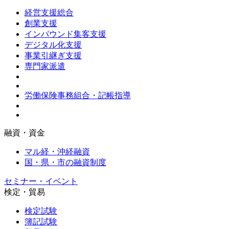
経営支援総合
創業支援
インバウンド集客支援
デジタル化支援
事業引継ぎ支援
専門家派遣
労働保険事務組合・記帳指導
融資・資金
マル経・沖経融資
国・県・市の融資制度
セミナー・イベント
検定・貿易
検定試験
簿記試験