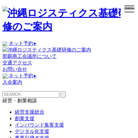
togg
menu
navi
ネット予約
▸
那覇商工会議所について
交通アクセス
お問い合せ
ネット予約
▸
入会案内
経営・創業相談
経営支援総合
創業支援
インバウンド集客支援
デジタル化支援
事業引継ぎ支援