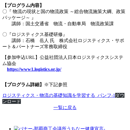
【プログラム内容】
〇『 物流の現状と国の物流政策 ～総合物流施策大綱、政策
パッケージ～ 』
講師：国土交通省 物流・自動車局 物流政策課
〇『ロジスティクス基礎研修』
講師：石橋 岳人 氏 株式会社ロジスティクス・サポ
ート＆パートナーズ常務取締役
【参加申込URL】公益社団法人日本ロジスティクスシステ
ム協会
https://www1.logistics.or.jp/
【プログラム詳細】
※下記参照
ロジスティクス・物流の基礎知識を学習する_パンフ-1
ダウ
ンロード
一覧に戻る