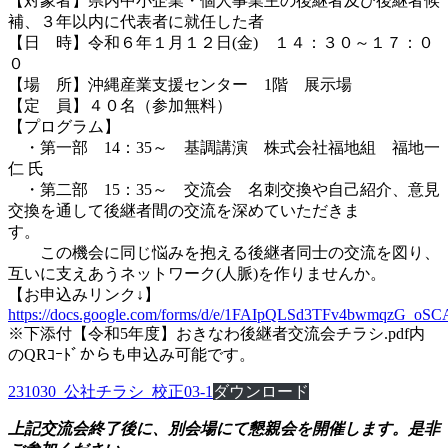
【対象者】県内中小企業・個人事業主の後継者及び後継者候
補、３年以内に代表者に就任した者
【日 時】令和６年１月１２日(金) １４：３０～１７：０
０
【場 所】沖縄産業支援センター 1階 展示場
【定 員】４０名（参加無料）
【プログラム】
・第一部 14：35～ 基調講演 株式会社福地組 福地一
仁 氏
・第二部 15：35～ 交流会 名刺交換や自己紹介、意見
交換を通して後継者間の交流を深めていただきま
す。
この機会に同じ悩みを抱える後継者同士の交流を図り、
互いに支えあうネットワーク(人脈)を作りませんか。
【お申込みリンク↓】
https://docs.google.com/forms/d/e/1FAIpQLSd3TFv4bwmqzG
※下添付【令和5年度】おきなわ後継者交流会チラシ.pdf内
のQRｺｰﾄﾞからも申込み可能です。
231030_公社チラシ_校正03-1
ダウンロード
上記交流会終了後に、別会場にて懇親会を開催します。是非