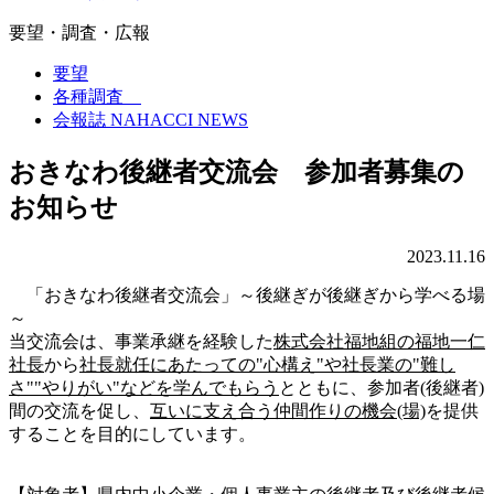
要望・調査・広報
要望
各種調査
会報誌 NAHACCI NEWS
おきなわ後継者交流会 参加者募集の
お知らせ
2023.11.16
「おきなわ後継者交流会」～後継ぎが後継ぎから学べる場
～
当交流会は、事業承継を経験した
株式会社福地組の福地一仁
社長
から
社長就任にあたっての"心構え"や社長業の"難し
さ""やりがい"などを学んでもらう
とともに、参加者(後継者)
間の交流を促し、
互いに支え合う仲間作りの機会(場)
を提供
することを目的にしています。