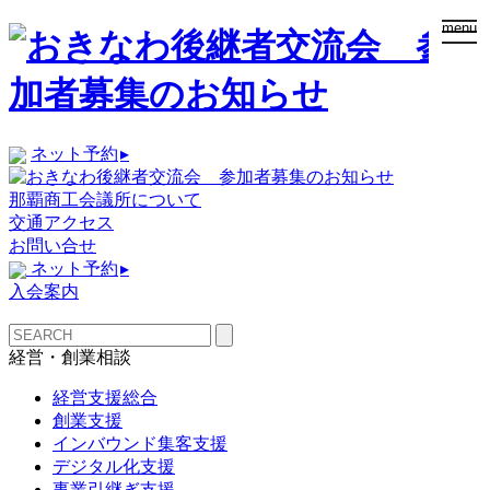
togg
menu
navi
ネット予約
▸
那覇商工会議所について
交通アクセス
お問い合せ
ネット予約
▸
入会案内
経営・創業相談
経営支援総合
創業支援
インバウンド集客支援
デジタル化支援
事業引継ぎ支援