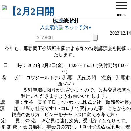
那覇商工会議所について
toggl
【2月2日開催】春の特別講演会について
navig
交通アクセス
menu
(ご案内)
ネット予約
▸
お問い合せ
入会案内
ネット予約
▸
2023.12.14
今年も、那覇商工会議所主催による春の特別講演会を開催い
たします。
日 時： 2024年2月2日(金) 14:00～15:30（受付開始13:00
～）
場 所： ロワジールホテル那覇 天妃の間 (住所：那覇市
西3-2-1)
※駐車場に限りがございますので、公共交通機関を
利用いただきますようお願いいたします。
講 師：元谷 芙美子氏 (アパホテル株式会社 取締役社長)
演 題：｢私が社長です｣～コロナで変わった事。こらからの
観光のあり方、ピンチをチャンスに変える考え方～
定 員：300名 ※定員に達し次第、受付終了となります。
参 加 費 ：会員無料。非会員の方は、1,000円(税込)受付時、現