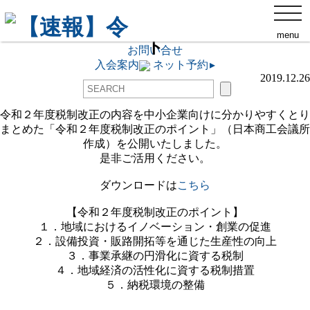
那覇商工会議所について
toggl
【速報】令和２年度 税制改正のポイン
navig
交通アクセス
menu
ト
ネット予約
▸
お問い合せ
入会案内
ネット予約
▸
2019.12.26
令和２年度税制改正の内容を中小企業向けに分かりやすくとり
まとめた「令和２年度税制改正のポイント」（日本商工会議所
作成）を公開いたしました。
是非ご活用ください。
ダウンロードは
こちら
【令和２年度税制改正のポイント】
１．地域におけるイノベーション・創業の促進
２．設備投資・販路開拓等を通じた生産性の向上
３．事業承継の円滑化に資する税制
４．地域経済の活性化に資する税制措置
５．納税環境の整備