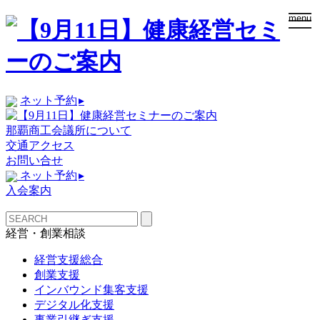
togg
menu
navi
ネット予約
▸
那覇商工会議所について
交通アクセス
お問い合せ
ネット予約
▸
入会案内
経営・創業相談
経営支援総合
創業支援
インバウンド集客支援
デジタル化支援
事業引継ぎ支援