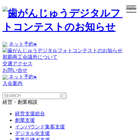
togg
menu
navi
ネット予約
▸
那覇商工会議所について
交通アクセス
お問い合せ
ネット予約
▸
入会案内
経営・創業相談
経営支援総合
創業支援
インバウンド集客支援
デジタル化支援
事業引継ぎ支援