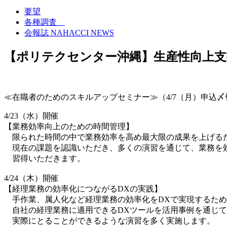
要望
各種調査
会報誌 NAHACCI NEWS
【ポリテクセンター沖縄】生産性向上支
≪在職者のためのスキルアップセミナー≫（4/7（月）申込〆
4/23（水）開催
【業務効率向上のための時間管理】
限られた時間の中で業務効率を高め最大限の成果を上げるた
現在の課題を認識いただき、多くの演習を通じて、業務を
習得いただきます。
4/24（木）開催
【経理業務の効率化につながるDXの実践】
手作業、属人化など経理業務の効率化をDXで実現するため
自社の経理業務に適用できるDXツールを活用事例を通じて
実際にとることができるような演習を多く実施します。