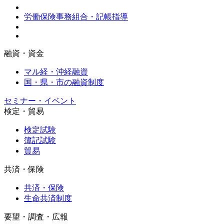
労働保険事務組合・記帳指導
融資・資金
マル経・沖経融資
国・県・市の融資制度
セミナー・イベント
検定・貿易
検定試験
簿記試験
貿易
共済・保険
共済・保険
生命共済制度
要望・調査・広報