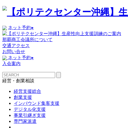
ネット予約
▸
那覇商工会議所について
交通アクセス
お問い合せ
ネット予約
▸
入会案内
経営・創業相談
経営支援総合
創業支援
インバウンド集客支援
デジタル化支援
事業引継ぎ支援
専門家派遣