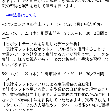
きます。自身と周囲が共に成長できる環境の実現のため、知
識の習得と演習を通して訓練を行います。
➡申込書はこちら
≪パソコンスキル向上セミナー≫（4/28（月）申込〆切）
5/21（水）、22（木）那覇市開催 9：30～16：30／2日間コ
ース
【ピボットテーブルを活用したデータ分析】
表計算ソフトのピボットテーブル機能を活用することで、
大量のデータを効率よく集計することが可能です。データを
集計し、様々な視点からデータの分析を行う手法を習得して
いただきます。
5/21（水）、22（木）沖縄市開催 9：30～16：30／2日間コ
ース
【表計算ソフトのマクロによる定型業務の自動化】
表計算ソフトを用いる際、定型業務の自動化を実現すること
で、業務効率は向上します。定型業務の自動化のために有用
なマクロの作成手法を習得していただきます。実務でも活用
しやすいデータの入力処理やデータベース機能を中心に習得
していただきます。