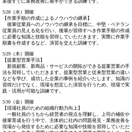
業後すぐに業務改善に着手ができる訓練です。
5/28（水）開催
【作業手順の作成によるノウハウの継承】
後輩従業員へのノウハウの継承を目標に、中堅・ベテラン
従業員の見える化を行い、後輩が習得すべき作業手順の作成
に必要な知識と技能を習得していただきます。実際に作業手
順書を作成するなど、演習を交えた訓練です。
5/29（木）開催
【提案型営業手法】
新規顧客、新商品・サービスの開拓ができる提案営業の手
法を習得していただきます。提案型営業と従来型営業の違い
などを学び、成功した企業の事例を紹介いたします。知識の
習得だけでなく、現場を想定した演習を行うため、現場で実
践・活用が可能な訓練です。
5/30（金）開催
【現場社員のための組織行動力向上】
一般社員のうちから経営者の視点を理解し、上司の補佐や
後輩育成を行う中で、主体的に社内の問題発見・業務改善を
現場から発信するために必要な知識や技能を習得していただ