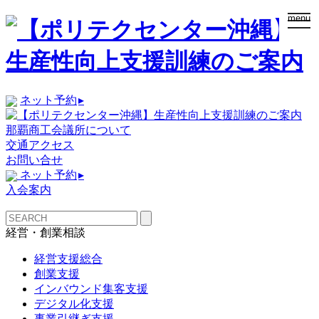
togg
menu
navi
ネット予約
▸
那覇商工会議所について
交通アクセス
お問い合せ
ネット予約
▸
入会案内
経営・創業相談
経営支援総合
創業支援
インバウンド集客支援
デジタル化支援
事業引継ぎ支援