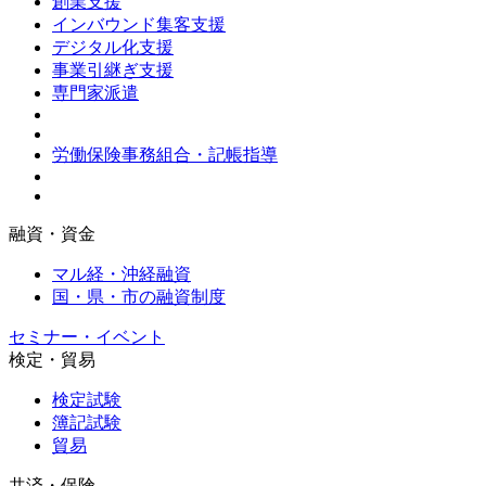
創業支援
インバウンド集客支援
デジタル化支援
事業引継ぎ支援
専門家派遣
労働保険事務組合・記帳指導
融資・資金
マル経・沖経融資
国・県・市の融資制度
セミナー・イベント
検定・貿易
検定試験
簿記試験
貿易
共済・保険