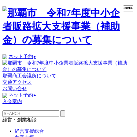
togg
menu
navi
ネット予約
▸
那覇商工会議所について
交通アクセス
お問い合せ
ネット予約
▸
入会案内
経営・創業相談
経営支援総合