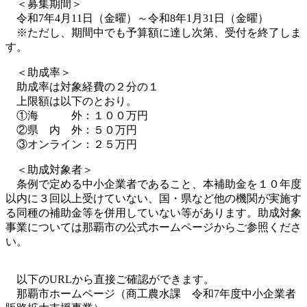
＜募集期間＞
令和7年4月11日（金曜）～令和8年1月31日（金曜）
※ただし、期間中でも予算額に達し次第、受付を終了しま
す。
＜助成率＞
助成率は対象経費の２分の１
上限額は以下のとおり。
①海 外：１００万円
②県 内 外：５０万円
③オンライン：２５万円
＜助成対象者＞
条例で定める中小企業者であること、本補助金を１０年度
以内に３回以上受けていない、国・県など他の機関が実施す
る同種の補助金等を併用していない等があります。助成対象
事業については那覇市の公式ホームページからご参照くださ
い。
以下のURLから直接ご確認ができます。
那覇市ホームページ（商工農水課 令和7年度中小企業者