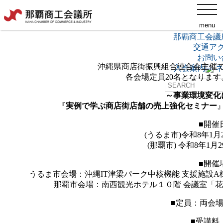
toggl
【沖縄県商店街振興組合連合
navig
menu
ネット予約
▸
那覇商工会議
交通ア
お問い
沖縄県商店街振興組合連合会主催
入会案内
ネ
各会場定員20名となりま
～事業環境変化
『
実例で学ぶ商店街店舗の売上強化セミナー
■開催
(うるま市)令和8年1月2
(那覇市) 令和8年1月2
■開催
うるま市会場：沖縄IT津梁パーク中核機能 支援施設A
那覇市会場：南西観光ホテル１０階 会議室「花笠
■定員：両会
■受講料