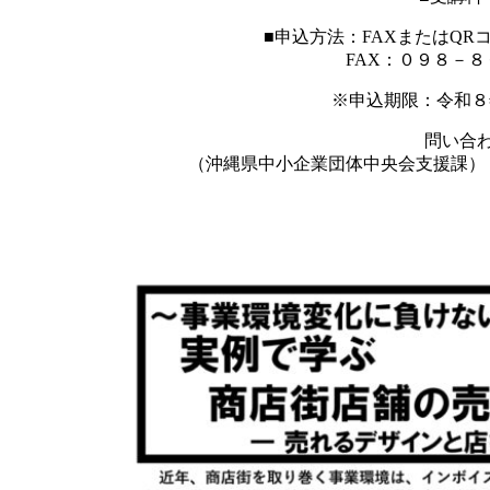
■申込方法：FAXまたはQR
FAX：０９８－
※申込期限：令和８
問い合
（沖縄県中小企業団体中央会支援課）