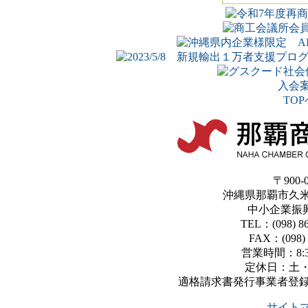
入会
TOP
〒900-
沖縄県那覇市久米
中小企業振
TEL：(098) 86
FAX：(098) 
営業時間：8:3
定休日：土
適格請求書発行事業者登録番号：
サイト