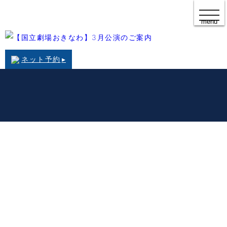
t
o
menu
g
g
l
e
ネット予約
▸
n
a
v
i
経営・創業相談
融資・資金
セミナー・イベント
g
a
t
検定・貿易
共済・保険
要望・調査・広報
i
o
n
【国立劇場おきなわ】3月公演のご案内
2026.02.17
■令和８年３月組踊公演「創作組踊」