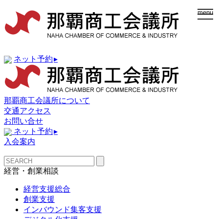
togg
menu
navi
ネット予約
▸
那覇商工会議所について
交通アクセス
お問い合せ
ネット予約
▸
入会案内
経営・創業相談
経営支援総合
創業支援
インバウンド集客支援