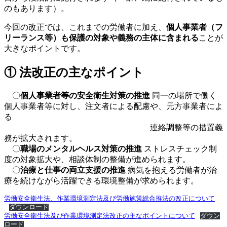
のもあります）。
今回の改正では、これまでの労働者に加え、
個人事業者（フ
リーランス等）も保護の対象や義務の主体に含まれる
ことが
大きなポイントです。
① 法改正の主なポイント
〇
個人事業者等の安全衛生対策の推進
同一の場所で働く
個人事業者等に対し、注文者による配慮や、元方事業者によ
る
連絡調整等の措置義
務が拡大されます。
〇
職場のメンタルヘルス対策の推進
ストレスチェック制
度の対象拡大や、相談体制の整備が進められます。
〇
治療と仕事の両立支援の推進
病気を抱える労働者が治
療を続けながら活躍できる環境整備が求められます。
労働安全衛生法、作業環境測定法及び労働施策総合推法の改正について
ダウンロード
労働安全衛生法及び作業環境測定法改正の主なポイントについて
ダウン
ロード