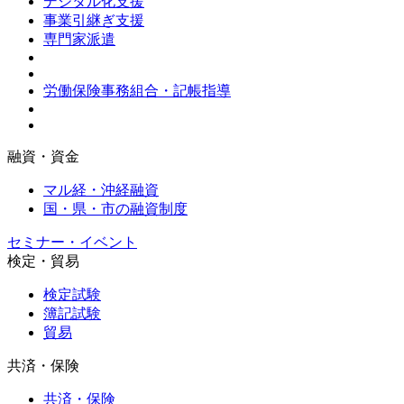
デジタル化支援
事業引継ぎ支援
専門家派遣
労働保険事務組合・記帳指導
融資・資金
マル経・沖経融資
国・県・市の融資制度
セミナー・イベント
検定・貿易
検定試験
簿記試験
貿易
共済・保険
共済・保険