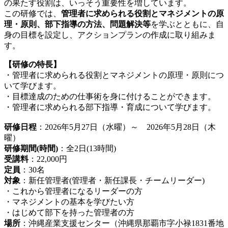
の果たす役割は、いっそう重要性を増しています。
この研修では、
管理者に求められる役割とマネジメントの原
理・原則、部下指導の方法、問題解決等
を学ぶとともに、自
身の目標を設定し、アクションプランの作成に取り組みま
す。
【研修の特長】
・管理者に求められる役割とマネジメントの原理・原則につ
いて学びます。
・目標達成のための仕事術を身に付けることができます。
・管理者に求められる部下指導・育成について学びます。
研修日程
：2026年5月27日（水曜）～ 2026年5月28日（木
曜）
研修期間(時間)
：全2日(13時間)
受講料
：22,000円
定員
：30名
対象
：新任管理者(管理者・新任課長・チームリーダー)
・これから管理者になるリーダーの方
・マネジメントの基本を学びたい方
・はじめて部下を持った管理者の方
場所
：沖縄産業支援センター（沖縄県那覇市字小禄1831番地