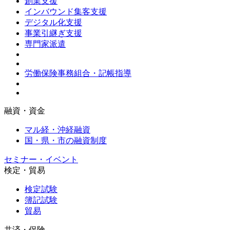
創業支援
インバウンド集客支援
デジタル化支援
事業引継ぎ支援
専門家派遣
労働保険事務組合・記帳指導
融資・資金
マル経・沖経融資
国・県・市の融資制度
セミナー・イベント
検定・貿易
検定試験
簿記試験
貿易
共済・保険