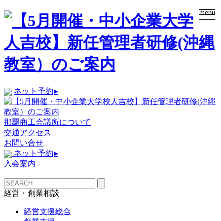
togg
menu
navi
ネット予約
▸
那覇商工会議所について
交通アクセス
お問い合せ
ネット予約
▸
入会案内
経営・創業相談
経営支援総合