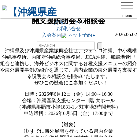
toggl
【沖縄県産業振興公社】R８年度海外展
navig
那覇商工会議所について
menu
開支援説明会＆相談会
ネット予約
▸
交通アクセス
お問い合せ
2026.06.02
入会案内
ネット予約
▸
沖縄県及び沖縄県産業振興公社は、ジェトロ沖縄、中小機構
沖縄事務所、内閣府沖縄総合事務局、JICA沖縄、那覇港管理
組合と連携し、海外ビジネスに関する各種支援メニューの紹介
や海外展開事例の紹介を通じて、県内企業の海外展開を支援す
る説明会＆相談会を開催いたします。
ぜひこの機会にご参加ください！
日時：2026年6月12日（金）14:00～16:30
会場：沖縄産業支援センター 1階 大ホール
（沖縄県那覇市小禄1831-1／駐車場3時間無料）
申込締切：2026年6月5日（金）17:00まで
【対象】
① すでに海外展開を行っている県内企業