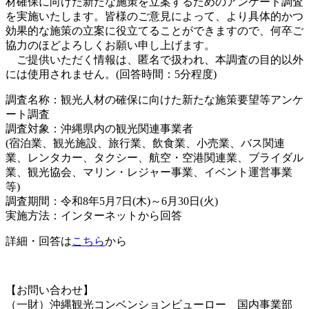
材確保に向けた新たな施策を立案するためのアンケート調査
を実施いたします。皆様のご意見によって、より具体的かつ
効果的な施策の立案に役立てることができますので、何卒ご
協力のほどよろしくお願い申し上げます。
ご提供いただく情報は、匿名で扱われ、本調査の目的以外
には使用されません。(回答時間：5分程度)
調査名称：観光人材の確保に向けた新たな施策要望等アンケ
ート調査
調査対象：沖縄県内の観光関連事業者
(宿泊業、観光施設、旅行業、飲食業、小売業、バス関連
業、レンタカー、タクシー、航空・空港関連業、ブライダル
業、観光協会、マリン・レジャー事業、イベント運営事業
等)
調査期間：令和8年5月7日(木)～6月30日(火)
実施方法：インターネットから回答
詳細・回答は
こちら
から
【お問い合わせ】
（一財）沖縄観光コンベンションビューロー 国内事業部