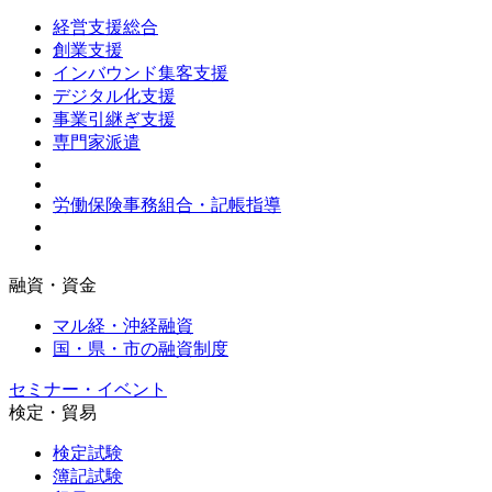
経営支援総合
創業支援
インバウンド集客支援
デジタル化支援
事業引継ぎ支援
専門家派遣
労働保険事務組合・記帳指導
融資・資金
マル経・沖経融資
国・県・市の融資制度
セミナー・イベント
検定・貿易
検定試験
簿記試験