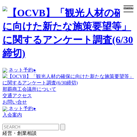
togg
menu
navi
ネット予約
▸
那覇商工会議所について
交通アクセス
お問い合せ
ネット予約
▸
入会案内
経営・創業相談