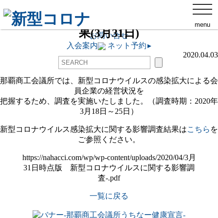
那覇商工会議所について
toggl
新型コロナウイルスに関する影響調査結
navig
交通アクセス
menu
果(3月31日)
ネット予約
▸
お問い合せ
入会案内
ネット予約
▸
2020.04.03
那覇商工会議所では、新型コロナウイルスの感染拡大による会
員企業の経営状況を
把握するため、調査を実施いたしました。（調査時期：2020年
3月18日～25日）
新型コロナウイルス感染拡大に関する影響調査結果は
こちら
を
ご参照ください。
https://nahacci.com/wp/wp-content/uploads/2020/04/3月
31日時点版 新型コロナウイルスに関する影響調
査-.pdf
一覧に戻る