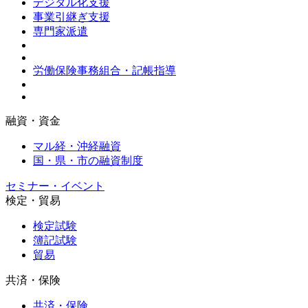
デジタル化支援
事業引継ぎ支援
専門家派遣
労働保険事務組合・記帳指導
融資・資金
マル経・沖経融資
国・県・市の融資制度
セミナー・イベント
検定・貿易
検定試験
簿記試験
貿易
共済・保険
共済・保険