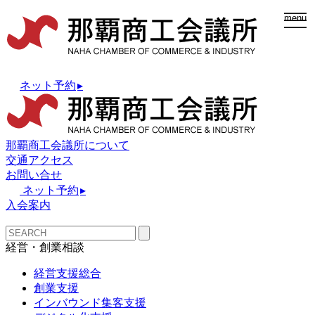
togg
menu
navi
ネット予約
▸
那覇商工会議所について
交通アクセス
お問い合せ
ネット予約
▸
入会案内
経営・創業相談
経営支援総合
創業支援
インバウンド集客支援