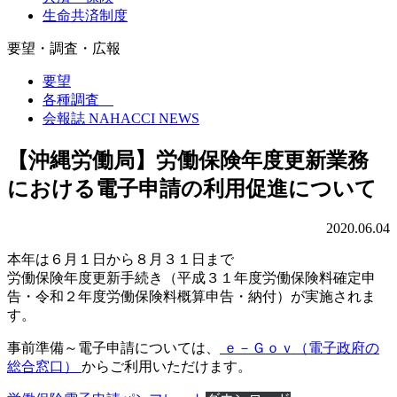
生命共済制度
要望・調査・広報
要望
各種調査
会報誌 NAHACCI NEWS
【沖縄労働局】労働保険年度更新業務
における電子申請の利用促進について
2020.06.04
本年は６月１日から８月３１日まで
労働保険年度更新手続き（平成３１年度労働保険料確定申
告・令和２年度労働保険料概算申告・納付）が実施されま
す。
事前準備～電子申請については、
ｅ－Ｇｏｖ（電子政府の
総合窓口）
からご利用いただけます。