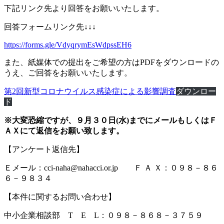
下記リンク先より回答をお願いいたします。
回答フォームリンク先↓↓↓
https://forms.gle/VdyqrymEsWdpssEH6
また、紙媒体での提出をご希望の方はPDFをダウンロードの
うえ、ご回答をお願いいたします。
第2回新型コロナウイルス感染症による影響調査
ダウンロー
ド
※大変恐縮ですが、９月３０日(水)までにメールもしくはＦ
ＡＸにて返信をお願い致します。
【アンケート返信先】
Ｅメール：cci-naha@nahacci.or.jp Ｆ Ａ Ｘ：０９８－８６
６－９８３４
【本件に関するお問い合わせ】
中小企業相談部 T E L：０９８－８６８－３７５９