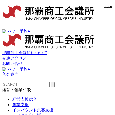
togg
menu
navi
ネット予約
▸
那覇商工会議所について
交通アクセス
お問い合せ
ネット予約
▸
入会案内
経営・創業相談
経営支援総合
創業支援
インバウンド集客支援