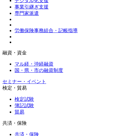
デジタル化支援
事業引継ぎ支援
専門家派遣
労働保険事務組合・記帳指導
融資・資金
マル経・沖経融資
国・県・市の融資制度
セミナー・イベント
検定・貿易
検定試験
簿記試験
貿易
共済・保険
共済・保険