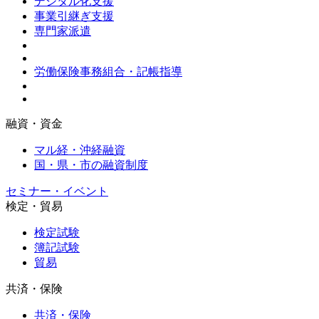
デジタル化支援
事業引継ぎ支援
専門家派遣
労働保険事務組合・記帳指導
融資・資金
マル経・沖経融資
国・県・市の融資制度
セミナー・イベント
検定・貿易
検定試験
簿記試験
貿易
共済・保険
共済・保険