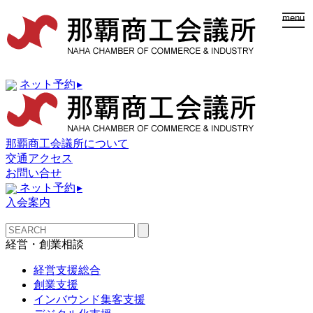
togg
menu
navi
ネット予約
▸
那覇商工会議所について
交通アクセス
お問い合せ
ネット予約
▸
入会案内
経営・創業相談
経営支援総合
創業支援
インバウンド集客支援