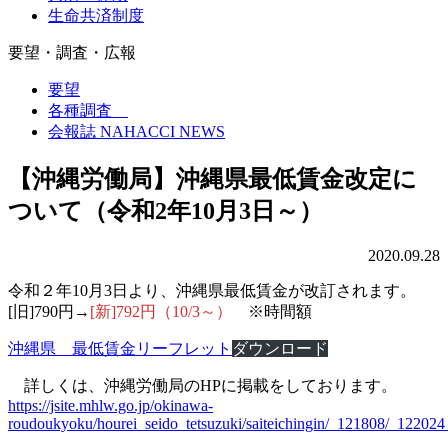
生命共済制度
要望・調査・広報
要望
各種調査
会報誌 NAHACCI NEWS
【沖縄労働局】沖縄県最低賃金改定に
ついて（令和2年10月3日～）
2020.09.28
令和２年10月3日より、沖縄県最低賃金が改訂されます。
[旧]790円→
[新]792円（10/3～）
※時間額
沖縄県 最低賃金リーフレット
ダウンロード
詳しくは、沖縄労働局のHPに掲載をしております。
https://jsite.mhlw.go.jp/okinawa-
roudoukyoku/hourei_seido_tetsuzuki/saiteichingin/_121808/_12202