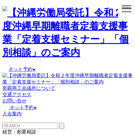
togg
menu
navi
ネット予約
▸
那覇商工会議所について
交通アクセス
お問い合せ
ネット予約
▸
入会案内
経営・創業相談