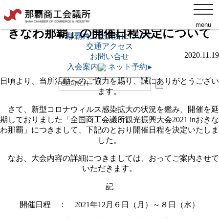
toggl
「全国商工会議所観光振興大会2021 inお
navig
menu
きなわ那覇」の開催日程決定について
ネット予約
▸
那覇商工会議所について
交通アクセス
2020.11.19
お問い合せ
入会案内
ネット予約
▸
日頃より、当所活動へのご協力を賜り、誠にありがとうござい
ます。
さて、新型コロナウィルス感染拡大の状況を鑑み、開催を延
期しておりました「全国商工会議所観光振興大会2021 inおきな
わ那覇」につきまして、下記のとおり開催日程を決定いたしま
した。
なお、大会内容の詳細につきましては、おってご案内させて
いただきます。
記
開催日程 ： 2021年12月６日（月）～８日（水）