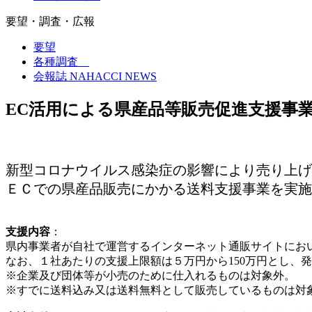
要望・調査・広報
要望
各種調査
会報誌 NAHACCI NEWS
EC活用による県産品等販売促進支援事
新型コロナウイルス感染症の影響により売り上げ
ＥＣでの県産品販売にかかる送料支援事業を実施
支援内容
：
県内事業者が自社で運営するインターネット通販サイトにお
なお、１社あたりの支援上限額は５万円から150万円とし、
※企業及び団体等が小売のために仕入れるものは対象外。
※すでに送料込み又は送料無料として販売しているものは対