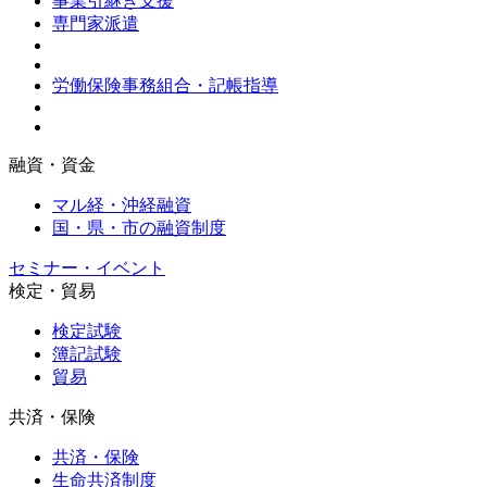
事業引継ぎ支援
専門家派遣
労働保険事務組合・記帳指導
融資・資金
マル経・沖経融資
国・県・市の融資制度
セミナー・イベント
検定・貿易
検定試験
簿記試験
貿易
共済・保険
共済・保険
生命共済制度