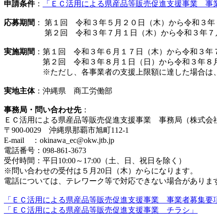
申請条件
：
「ＥＣ活用による県産品等販売促進支援事業 事
応募期間
： 第１回 令和３年５月２０日（木）から令和３年
第２回 令和３年７月１日（木）から令和３年７月
実施期間
：第１回 令和３年６月１７日（木）から令和３年
第２回 令和３年８月１日（日）から令和３年８
※ただし、各事業者の支援上限額に達した場合は、支
実地主体
：沖縄県 商工労働部
事務局・問い合わせ先
：
ＥＣ活用による県産品等販売促進支援事業 事務局（株式会
〒900-0029 沖縄県那覇市旭町112-1
E-mail ：okinawa_ec@okw.jtb.jp
電話番号：098-861-3673
受付時間：平日10:00～17:00（土、日、祝日を除く）
※問い合わせの受付は５月20日（木）からになります。
電話については、テレワーク等で対応できない場合がありま
「ＥＣ活用による県産品等販売促進支援事業 事業者募集要
「ＥＣ活用による県産品等販売促進支援事業 チラシ」