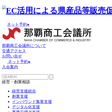
ネット予約
▸
那覇商工会議所について
交通アクセス
お問い合せ
ネット予約
▸
入会案内
経営・創業相談
経営支援総合
創業支援
インバウンド集客支援
デジタル化支援