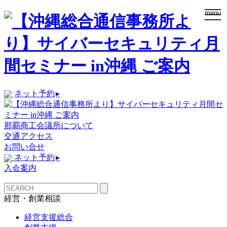
togg
menu
navi
ネット予約
▸
那覇商工会議所について
交通アクセス
お問い合せ
ネット予約
▸
入会案内
経営・創業相談
経営支援総合