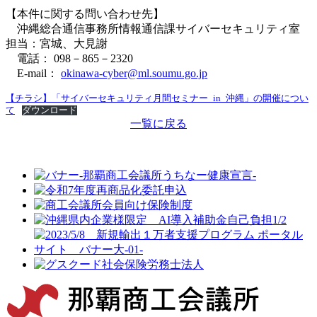
【本件に関する問い合わせ先】
沖縄総合通信事務所情報通信課サイバーセキュリティ室
担当：宮城、大見謝
電話： 098－865－2320
E-mail：
okinawa-cyber@ml.soumu.go.jp
【チラシ】「サイバーセキュリティ月間セミナー_in_沖縄」の開催につい
て
ダウンロード
一覧に戻る