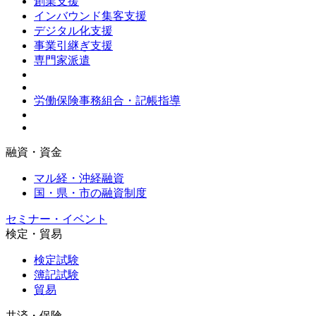
創業支援
インバウンド集客支援
デジタル化支援
事業引継ぎ支援
専門家派遣
労働保険事務組合・記帳指導
融資・資金
マル経・沖経融資
国・県・市の融資制度
セミナー・イベント
検定・貿易
検定試験
簿記試験
貿易
共済・保険