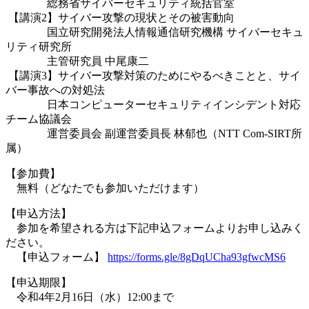
総務省サイバーセキュリティ統括官室
【講演2】サイバー攻撃の現状とその被害動向
国立研究開発法人情報通信研究機構 サイバーセキュ
リティ研究所
主管研究員 中尾康二
【講演3】サイバー攻撃対策のためにやるべきことと、サイ
バー事故への対処法
日本コンピューターセキュリティインシデント対応
チーム協議会
運営委員会 副運営委員長 林郁也（NTT Com-SIRT所
属）
【参加費】
無料（どなたでも参加いただけます）
【申込方法】
参加を希望される方は下記申込フォームよりお申し込みく
ださい。
【申込フォーム】
https://forms.gle/8gDqUCha93gfwcMS6
【申込期限】
令和4年2月16日（水）12:00まで