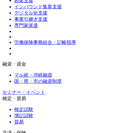
創業支援
インバウンド集客支援
デジタル化支援
事業引継ぎ支援
専門家派遣
労働保険事務組合・記帳指導
融資・資金
マル経・沖経融資
国・県・市の融資制度
セミナー・イベント
検定・貿易
検定試験
簿記試験
貿易
共済・保険