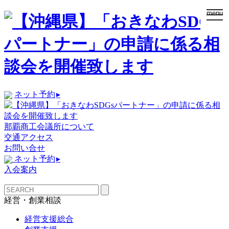
togg
menu
navi
ネット予約
▸
那覇商工会議所について
交通アクセス
お問い合せ
ネット予約
▸
入会案内
経営・創業相談
経営支援総合