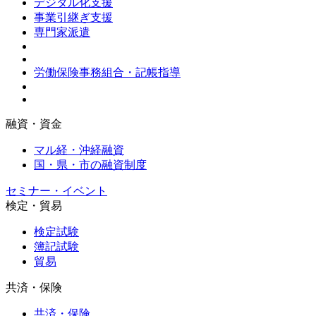
デジタル化支援
事業引継ぎ支援
専門家派遣
労働保険事務組合・記帳指導
融資・資金
マル経・沖経融資
国・県・市の融資制度
セミナー・イベント
検定・貿易
検定試験
簿記試験
貿易
共済・保険
共済・保険