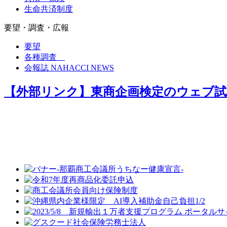
生命共済制度
要望・調査・広報
要望
各種調査
会報誌 NAHACCI NEWS
【外部リンク】東商企画検定のウェブ試