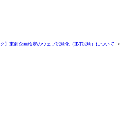
ク】東商企画検定のウェブ試験化（IBT試験）について
">