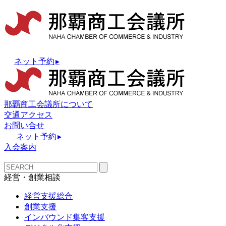
ネット予約
▸
那覇商工会議所について
交通アクセス
お問い合せ
ネット予約
▸
入会案内
経営・創業相談
経営支援総合
創業支援
インバウンド集客支援