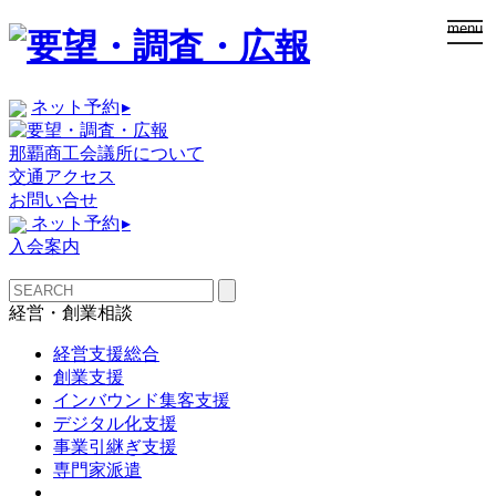
togg
menu
navi
ネット予約
▸
那覇商工会議所について
交通アクセス
お問い合せ
ネット予約
▸
入会案内
経営・創業相談
経営支援総合
創業支援
インバウンド集客支援
デジタル化支援
事業引継ぎ支援
専門家派遣