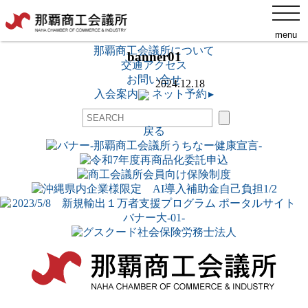
toggl
添付ファイル
navig
menu
ネット予約
▸
那覇商工会議所について
banner01
交通アクセス
お問い合せ
2024.12.18
入会案内
ネット予約
▸
戻る