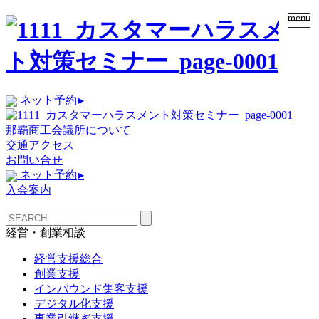
togg
menu
navi
ネット予約
▸
那覇商工会議所について
交通アクセス
お問い合せ
ネット予約
▸
入会案内
経営・創業相談
経営支援総合
創業支援
インバウンド集客支援
デジタル化支援
事業引継ぎ支援